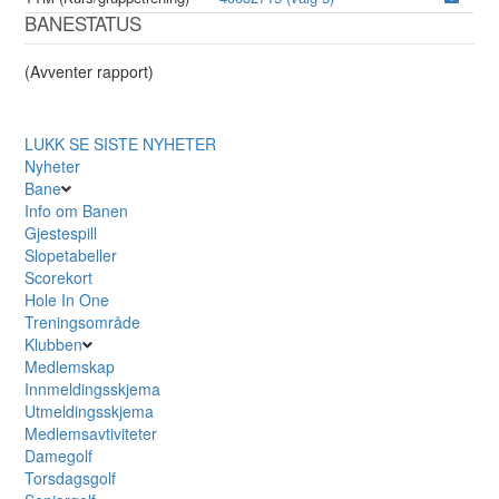
BANESTATUS
(Avventer rapport)
LUKK
SE SISTE NYHETER
Nyheter
Bane
Info om Banen
Gjestespill
Slopetabeller
Scorekort
Hole In One
Treningsområde
Klubben
Medlemskap
Innmeldingsskjema
Utmeldingsskjema
Medlemsavtiviteter
Damegolf
Torsdagsgolf