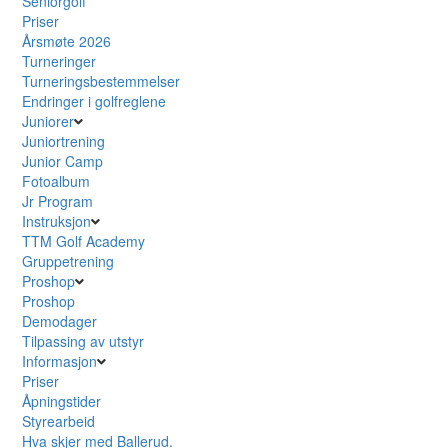
Seniorgolf
Priser
Årsmøte 2026
Turneringer
Turneringsbestemmelser
Endringer i golfreglene
Juniorer
Juniortrening
Junior Camp
Fotoalbum
Jr Program
Instruksjon
TTM Golf Academy
Gruppetrening
Proshop
Proshop
Demodager
Tilpassing av utstyr
Informasjon
Priser
Åpningstider
Styrearbeid
Hva skjer med Ballerud.