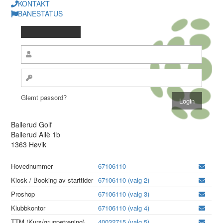
KONTAKT
BANESTATUS
Glemt passord?
Ballerud Golf
Ballerud Allè 1b
1363 Høvik
Hovednummer
67106110
Kiosk / Booking av starttider
67106110 (valg 2)
Proshop
67106110 (valg 3)
Klubbkontor
67106110 (valg 4)
TTM (Kurs/gruppetrening)
40032715 (valg 5)