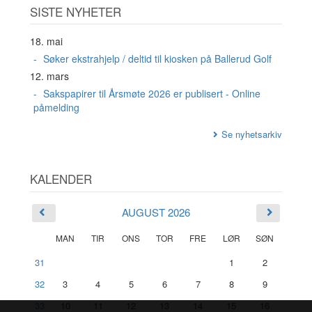
SISTE NYHETER
18. mai
Søker ekstrahjelp / deltid til kiosken på Ballerud Golf
12. mars
Sakspapirer til Årsmøte 2026 er publisert - Online
påmelding
Se nyhetsarkiv
KALENDER
AUGUST 2026
MAN
TIR
ONS
TOR
FRE
LØR
SØN
31
1
2
32
3
4
5
6
7
8
9
33
10
11
12
13
14
15
16