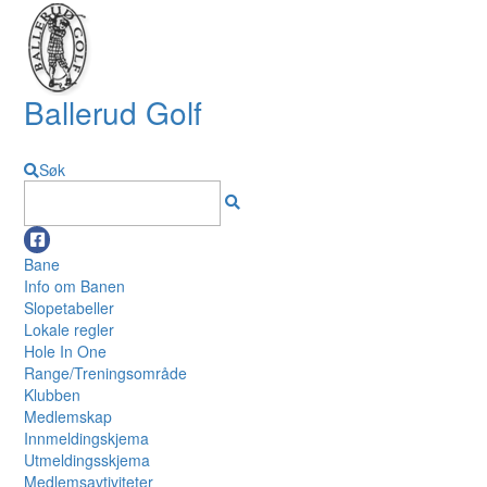
Ballerud Golf
Søk
Bane
Info om Banen
Slopetabeller
Lokale regler
Hole In One
Range/Treningsområde
Klubben
Medlemskap
Innmeldingskjema
Utmeldingsskjema
Medlemsavtiviteter