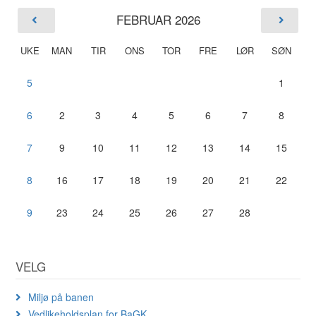
FEBRUAR 2026
UKE
MAN
TIR
ONS
TOR
FRE
LØR
SØN
5
1
6
2
3
4
5
6
7
8
7
9
10
11
12
13
14
15
8
16
17
18
19
20
21
22
9
23
24
25
26
27
28
VELG
Miljø på banen
Vedlikeholdsplan for BaGK