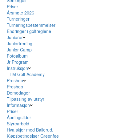
Seniorgolf
Priser
Årsmøte 2026
Turneringer
Turneringsbestemmelser
Endringer i golfreglene
Juniorer
Juniortrening
Junior Camp
Fotoalbum
Jr Program
Instruksjon
TTM Golf Academy
Proshop
Proshop
Demodager
Tilpassing av utstyr
Informasjon
Priser
Åpningstider
Styrearbeid
Hva skjer med Ballerud.
Kjøpsbetingelser Greenfee