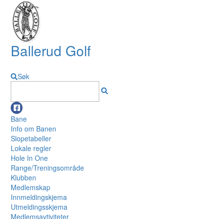
Ballerud Golf
Søk
Bane
Info om Banen
Slopetabeller
Lokale regler
Hole In One
Range/Treningsområde
Klubben
Medlemskap
Innmeldingskjema
Utmeldingsskjema
Medlemsavtiviteter