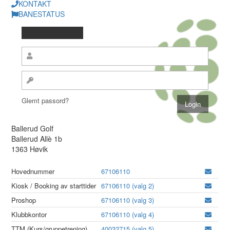
KONTAKT
BANESTATUS
Glemt passord?
Ballerud Golf
Ballerud Allè 1b
1363 Høvik
Hovednummer
67106110
Kiosk / Booking av starttider
67106110 (valg 2)
Proshop
67106110 (valg 3)
Klubbkontor
67106110 (valg 4)
TTM (Kurs/gruppetrening)
40032715 (valg 5)