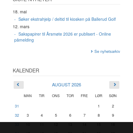
18. mai
Søker ekstrahjelp / deltid til kiosken på Ballerud Golf
12. mars
Sakspapirer til Årsmøte 2026 er publisert - Online
påmelding
Se nyhetsarkiv
KALENDER
AUGUST 2026
MAN
TIR
ONS
TOR
FRE
LØR
SØN
31
1
2
32
3
4
5
6
7
8
9
33
10
11
12
13
14
15
16