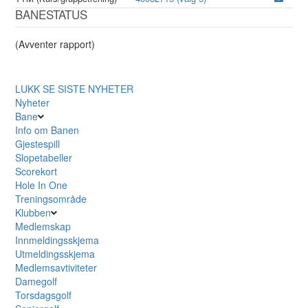
BANESTATUS
(Avventer rapport)
LUKK
SE SISTE NYHETER
Nyheter
Bane
Info om Banen
Gjestespill
Slopetabeller
Scorekort
Hole In One
Treningsområde
Klubben
Medlemskap
Innmeldingsskjema
Utmeldingsskjema
Medlemsavtiviteter
Damegolf
Torsdagsgolf