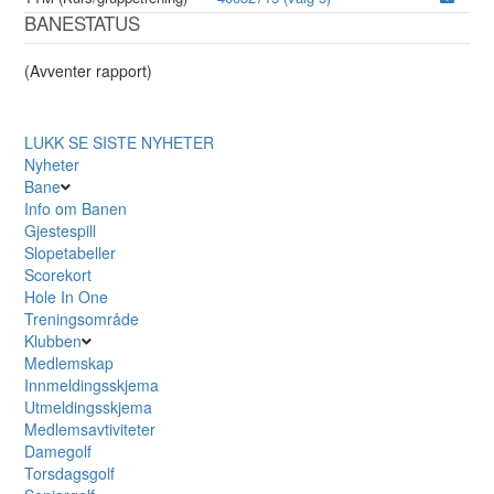
BANESTATUS
(Avventer rapport)
LUKK
SE SISTE NYHETER
Nyheter
Bane
Info om Banen
Gjestespill
Slopetabeller
Scorekort
Hole In One
Treningsområde
Klubben
Medlemskap
Innmeldingsskjema
Utmeldingsskjema
Medlemsavtiviteter
Damegolf
Torsdagsgolf