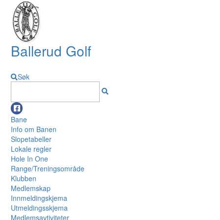
Ballerud Golf
Søk
Bane
Info om Banen
Slopetabeller
Lokale regler
Hole In One
Range/Treningsområde
Klubben
Medlemskap
Innmeldingskjema
Utmeldingsskjema
Medlemsavtiviteter