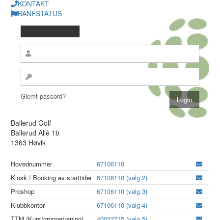
KONTAKT
BANESTATUS
Glemt passord?
Ballerud Golf
Ballerud Allè 1b
1363 Høvik
Hovednummer
67106110
Kiosk / Booking av starttider
67106110 (valg 2)
Proshop
67106110 (valg 3)
Klubbkontor
67106110 (valg 4)
TTM (Kurs/gruppetrening)
40032715 (valg 5)