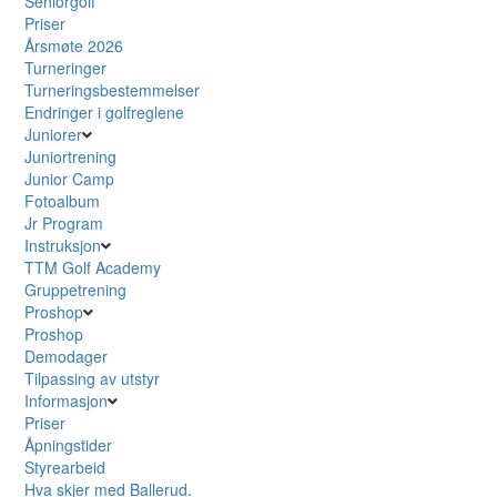
Seniorgolf
Priser
Årsmøte 2026
Turneringer
Turneringsbestemmelser
Endringer i golfreglene
Juniorer
Juniortrening
Junior Camp
Fotoalbum
Jr Program
Instruksjon
TTM Golf Academy
Gruppetrening
Proshop
Proshop
Demodager
Tilpassing av utstyr
Informasjon
Priser
Åpningstider
Styrearbeid
Hva skjer med Ballerud.