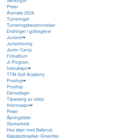
Seniorgolf
Priser
Årsmøte 2026
Turneringer
Turneringsbestemmelser
Endringer i golfreglene
Juniorer
Juniortrening
Junior Camp
Fotoalbum
Jr Program
Instruksjon
TTM Golf Academy
Proshop
Proshop
Demodager
Tilpassing av utstyr
Informasjon
Priser
Åpningstider
Styrearbeid
Hva skjer med Ballerud.
Kjøpsbetingelser Greenfee