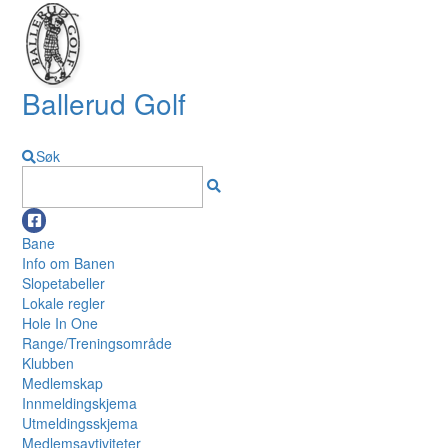
Ballerud Golf
Søk
Bane
Info om Banen
Slopetabeller
Lokale regler
Hole In One
Range/Treningsområde
Klubben
Medlemskap
Innmeldingskjema
Utmeldingsskjema
Medlemsavtiviteter