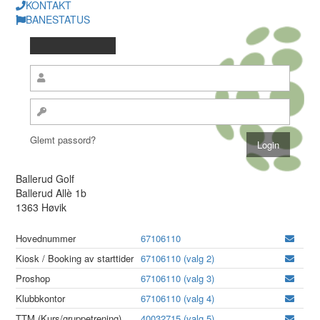
KONTAKT
BANESTATUS
Glemt passord?
Ballerud Golf
Ballerud Allè 1b
1363 Høvik
Hovednummer
67106110
Kiosk / Booking av starttider
67106110 (valg 2)
Proshop
67106110 (valg 3)
Klubbkontor
67106110 (valg 4)
TTM (Kurs/gruppetrening)
40032715 (valg 5)