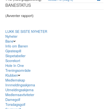
BANESTATUS
(Avventer rapport)
LUKK
SE SISTE NYHETER
Nyheter
Bane
Info om Banen
Gjestespill
Slopetabeller
Scorekort
Hole In One
Treningsområde
Klubben
Medlemskap
Innmeldingsskjema
Utmeldingsskjema
Medlemsavtiviteter
Damegolf
Torsdagsgolf