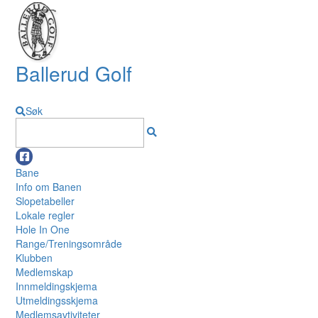
Ballerud Golf
Søk
Bane
Info om Banen
Slopetabeller
Lokale regler
Hole In One
Range/Treningsområde
Klubben
Medlemskap
Innmeldingskjema
Utmeldingsskjema
Medlemsavtiviteter