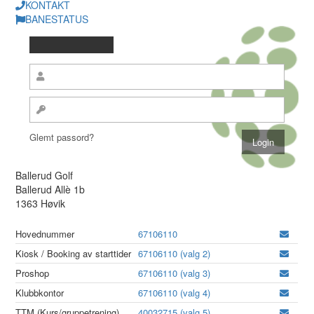
KONTAKT
BANESTATUS
Glemt passord?
Ballerud Golf
Ballerud Allè 1b
1363 Høvik
Hovednummer
67106110
Kiosk / Booking av starttider
67106110 (valg 2)
Proshop
67106110 (valg 3)
Klubbkontor
67106110 (valg 4)
TTM (Kurs/gruppetrening)
40032715 (valg 5)