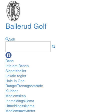
Ballerud Golf
Søk
Bane
Info om Banen
Slopetabeller
Lokale regler
Hole In One
Range/Treningsområde
Klubben
Medlemskap
Innmeldingskjema
Utmeldingsskjema
Medlemsavtiviteter