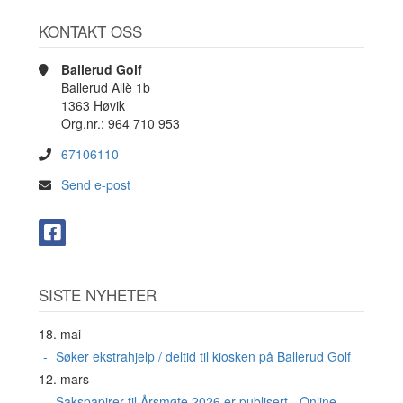
KONTAKT OSS
Ballerud Golf
Ballerud Allè 1b
1363 Høvik
Org.nr.: 964 710 953
67106110
Send e-post
SISTE NYHETER
18. mai
Søker ekstrahjelp / deltid til kiosken på Ballerud Golf
12. mars
Sakspapirer til Årsmøte 2026 er publisert - Online