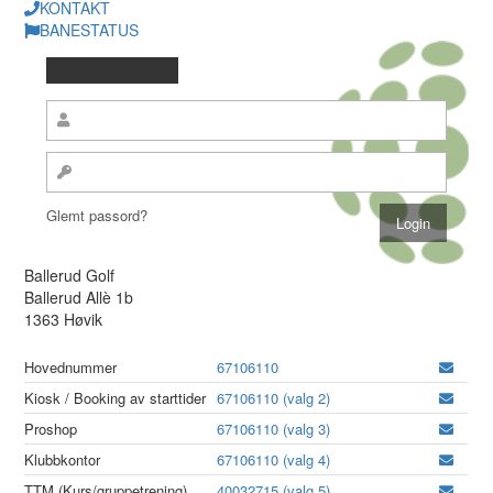
KONTAKT
BANESTATUS
Glemt passord?
Ballerud Golf
Ballerud Allè 1b
1363 Høvik
Hovednummer
67106110
Kiosk / Booking av starttider
67106110 (valg 2)
Proshop
67106110 (valg 3)
Klubbkontor
67106110 (valg 4)
TTM (Kurs/gruppetrening)
40032715 (valg 5)