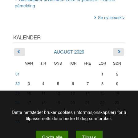
påmelding
Se nyhetsarkiv
KALENDER
AUGUST 2026
MAN
TIR
ONS
TOR
FRE
LØR
SØN
31
1
2
32
3
4
5
6
7
8
9
33
10
11
12
13
14
15
16
34
17
18
19
20
21
22
23
Dette nettstedet bruker cookies (informasjonskapsler) for å
35
24
25
26
27
28
29
30
tilpasse nettsidene bedre til deg som bruker.
36
31
Godta alle
Tilpass