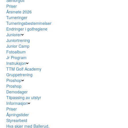
Seniorgolf
Priser
Årsmøte 2026
Turneringer
Turneringsbestemmelser
Endringer i golfreglene
Juniorer
Juniortrening
Junior Camp
Fotoalbum
Jr Program
Instruksjon
TTM Golf Academy
Gruppetrening
Proshop
Proshop
Demodager
Tilpassing av utstyr
Informasjon
Priser
Åpningstider
Styrearbeid
Hva skjer med Ballerud.