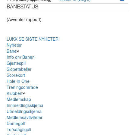
BANESTATUS
(Avventer rapport)
LUKK
SE SISTE NYHETER
Nyheter
Bane
Info om Banen
Gjestespill
Slopetabeller
Scorekort
Hole In One
Treningsområde
Klubben
Medlemskap
Innmeldingsskjema
Utmeldingsskjema
Medlemsavtiviteter
Damegolf
Torsdagsgolf