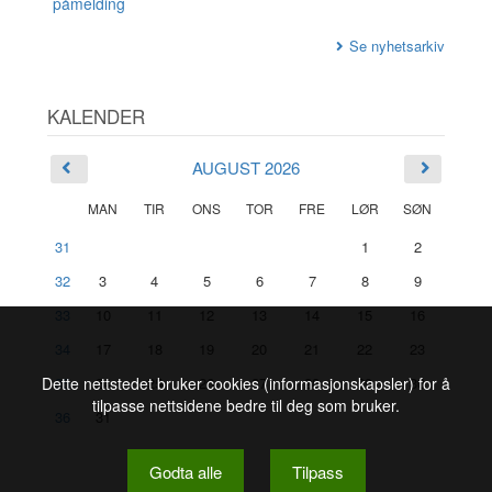
påmelding
Se nyhetsarkiv
KALENDER
AUGUST 2026
MAN
TIR
ONS
TOR
FRE
LØR
SØN
31
1
2
32
3
4
5
6
7
8
9
33
10
11
12
13
14
15
16
34
17
18
19
20
21
22
23
Dette nettstedet bruker cookies (informasjonskapsler) for å
35
24
25
26
27
28
29
30
tilpasse nettsidene bedre til deg som bruker.
36
31
Godta alle
Tilpass