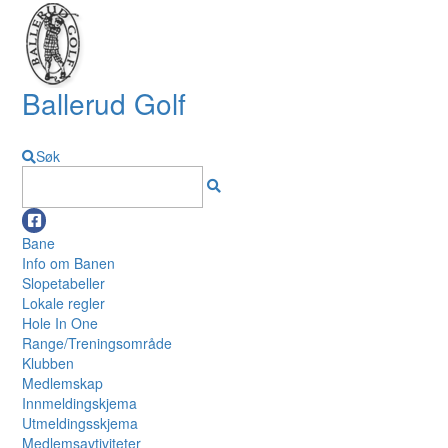
Ballerud Golf
Søk
Bane
Info om Banen
Slopetabeller
Lokale regler
Hole In One
Range/Treningsområde
Klubben
Medlemskap
Innmeldingskjema
Utmeldingsskjema
Medlemsavtiviteter