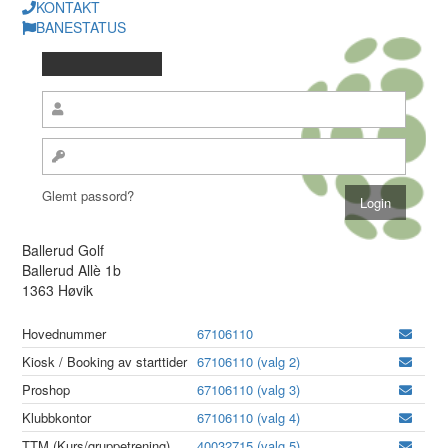
KONTAKT
BANESTATUS
Glemt passord?
Ballerud Golf
Ballerud Allè 1b
1363 Høvik
Hovednummer
67106110
Kiosk / Booking av starttider
67106110 (valg 2)
Proshop
67106110 (valg 3)
Klubbkontor
67106110 (valg 4)
TTM (Kurs/gruppetrening)
40032715 (valg 5)