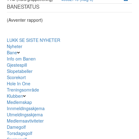
BANESTATUS
(Avventer rapport)
LUKK
SE SISTE NYHETER
Nyheter
Bane
Info om Banen
Gjestespill
Slopetabeller
Scorekort
Hole In One
Treningsområde
Klubben
Medlemskap
Innmeldingsskjema
Utmeldingsskjema
Medlemsavtiviteter
Damegolf
Torsdagsgolf