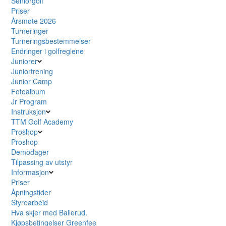
Seniorgolf
Priser
Årsmøte 2026
Turneringer
Turneringsbestemmelser
Endringer i golfreglene
Juniorer
Juniortrening
Junior Camp
Fotoalbum
Jr Program
Instruksjon
TTM Golf Academy
Proshop
Proshop
Demodager
Tilpassing av utstyr
Informasjon
Priser
Åpningstider
Styrearbeid
Hva skjer med Ballerud.
Kjøpsbetingelser Greenfee