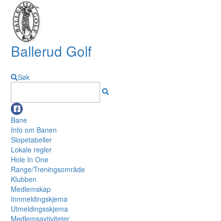
Ballerud Golf
Søk
Bane
Info om Banen
Slopetabeller
Lokale regler
Hole In One
Range/Treningsområde
Klubben
Medlemskap
Innmeldingskjema
Utmeldingsskjema
Medlemsavtiviteter