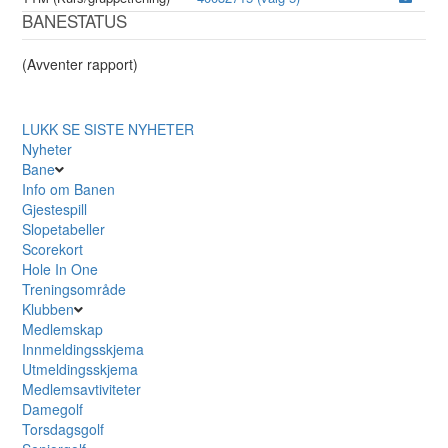
BANESTATUS
(Avventer rapport)
LUKK
SE SISTE NYHETER
Nyheter
Bane
Info om Banen
Gjestespill
Slopetabeller
Scorekort
Hole In One
Treningsområde
Klubben
Medlemskap
Innmeldingsskjema
Utmeldingsskjema
Medlemsavtiviteter
Damegolf
Torsdagsgolf