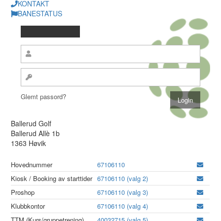
KONTAKT
BANESTATUS
Glemt passord?
Ballerud Golf
Ballerud Allè 1b
1363 Høvik
Hovednummer
67106110
Kiosk / Booking av starttider
67106110 (valg 2)
Proshop
67106110 (valg 3)
Klubbkontor
67106110 (valg 4)
TTM (Kurs/gruppetrening)
40032715 (valg 5)