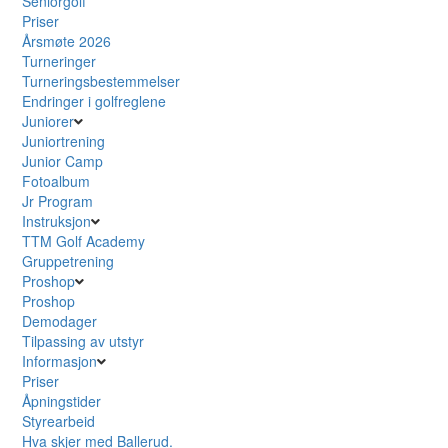
Seniorgolf
Priser
Årsmøte 2026
Turneringer
Turneringsbestemmelser
Endringer i golfreglene
Juniorer
Juniortrening
Junior Camp
Fotoalbum
Jr Program
Instruksjon
TTM Golf Academy
Gruppetrening
Proshop
Proshop
Demodager
Tilpassing av utstyr
Informasjon
Priser
Åpningstider
Styrearbeid
Hva skjer med Ballerud.