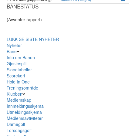
BANESTATUS
(Avventer rapport)
LUKK
SE SISTE NYHETER
Nyheter
Bane
Info om Banen
Gjestespill
Slopetabeller
Scorekort
Hole In One
Treningsområde
Klubben
Medlemskap
Innmeldingsskjema
Utmeldingsskjema
Medlemsavtiviteter
Damegolf
Torsdagsgolf