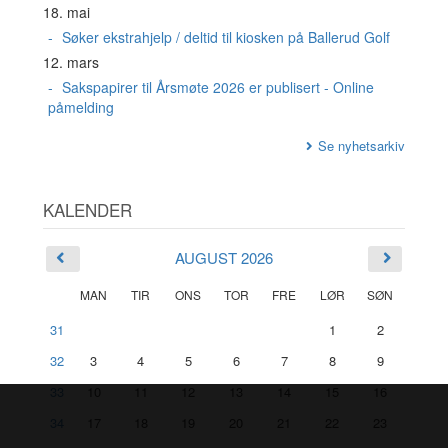
18. mai
Søker ekstrahjelp / deltid til kiosken på Ballerud Golf
12. mars
Sakspapirer til Årsmøte 2026 er publisert - Online
påmelding
Se nyhetsarkiv
KALENDER
AUGUST 2026
MAN
TIR
ONS
TOR
FRE
LØR
SØN
31
1
2
32
3
4
5
6
7
8
9
33
10
11
12
13
14
15
16
34
17
18
19
20
21
22
23