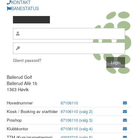
KONTAKT
BANESTATUS
Glemt passord?
Ballerud Golf
Ballerud Allè 1b
1363 Høvik
Hovednummer
67106110
Kiosk / Booking av starttider
67106110 (valg 2)
Proshop
67106110 (valg 3)
Klubbkontor
67106110 (valg 4)
TTM (Kurs/gruppetrening)
40032715 (valg 5)