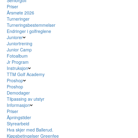
Seniorgolf
Priser
Årsmøte 2026
Turneringer
Turneringsbestemmelser
Endringer i golfreglene
Juniorer
Juniortrening
Junior Camp
Fotoalbum
Jr Program
Instruksjon
TTM Golf Academy
Proshop
Proshop
Demodager
Tilpassing av utstyr
Informasjon
Priser
Åpningstider
Styrearbeid
Hva skjer med Ballerud.
Kjøpsbetingelser Greenfee