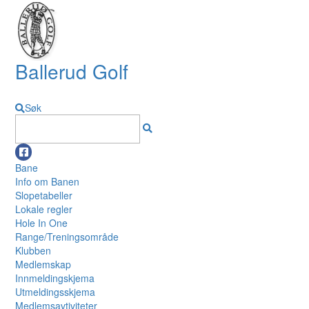
Ballerud Golf
Søk
Bane
Info om Banen
Slopetabeller
Lokale regler
Hole In One
Range/Treningsområde
Klubben
Medlemskap
Innmeldingskjema
Utmeldingsskjema
Medlemsavtiviteter