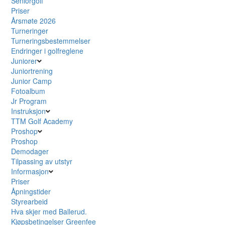
Seniorgolf
Priser
Årsmøte 2026
Turneringer
Turneringsbestemmelser
Endringer i golfreglene
Juniorer
Juniortrening
Junior Camp
Fotoalbum
Jr Program
Instruksjon
TTM Golf Academy
Proshop
Proshop
Demodager
Tilpassing av utstyr
Informasjon
Priser
Åpningstider
Styrearbeid
Hva skjer med Ballerud.
Kjøpsbetingelser Greenfee