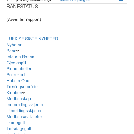
BANESTATUS
(Avventer rapport)
LUKK
SE SISTE NYHETER
Nyheter
Bane
Info om Banen
Gjestespill
Slopetabeller
Scorekort
Hole In One
Treningsområde
Klubben
Medlemskap
Innmeldingsskjema
Utmeldingsskjema
Medlemsavtiviteter
Damegolf
Torsdagsgolf