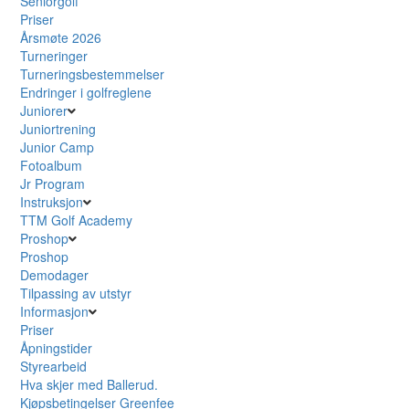
Seniorgolf
Priser
Årsmøte 2026
Turneringer
Turneringsbestemmelser
Endringer i golfreglene
Juniorer
Juniortrening
Junior Camp
Fotoalbum
Jr Program
Instruksjon
TTM Golf Academy
Proshop
Proshop
Demodager
Tilpassing av utstyr
Informasjon
Priser
Åpningstider
Styrearbeid
Hva skjer med Ballerud.
Kjøpsbetingelser Greenfee