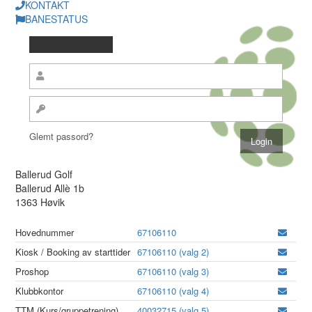
KONTAKT
BANESTATUS
Glemt passord?
Ballerud Golf
Ballerud Allè 1b
1363 Høvik
Hovednummer
67106110
Kiosk / Booking av starttider
67106110 (valg 2)
Proshop
67106110 (valg 3)
Klubbkontor
67106110 (valg 4)
TTM (Kurs/gruppetrening)
40032715 (valg 5)