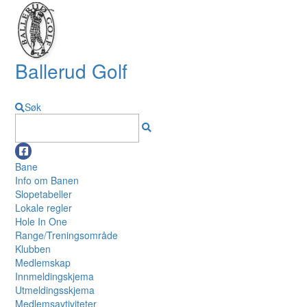
Ballerud Golf
Søk
Bane
Info om Banen
Slopetabeller
Lokale regler
Hole In One
Range/Treningsområde
Klubben
Medlemskap
Innmeldingskjema
Utmeldingsskjema
Medlemsavtiviteter