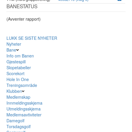
BANESTATUS
(Avventer rapport)
LUKK
SE SISTE NYHETER
Nyheter
Bane
Info om Banen
Gjestespill
Slopetabeller
Scorekort
Hole In One
Treningsområde
Klubben
Medlemskap
Innmeldingsskjema
Utmeldingsskjema
Medlemsavtiviteter
Damegolf
Torsdagsgolf