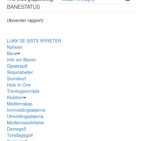
BANESTATUS
(Avventer rapport)
LUKK
SE SISTE NYHETER
Nyheter
Bane
Info om Banen
Gjestespill
Slopetabeller
Scorekort
Hole In One
Treningsområde
Klubben
Medlemskap
Innmeldingsskjema
Utmeldingsskjema
Medlemsavtiviteter
Damegolf
Torsdagsgolf