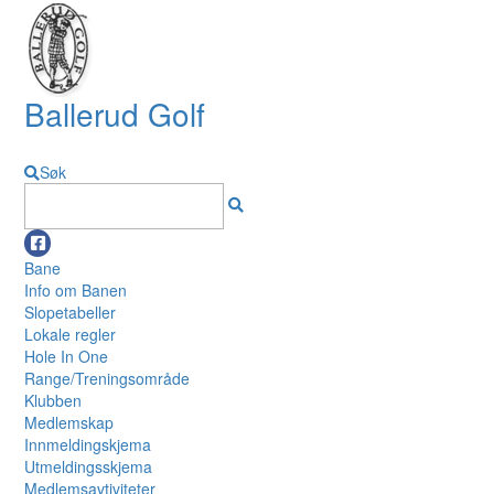
Ballerud Golf
Søk
Bane
Info om Banen
Slopetabeller
Lokale regler
Hole In One
Range/Treningsområde
Klubben
Medlemskap
Innmeldingskjema
Utmeldingsskjema
Medlemsavtiviteter