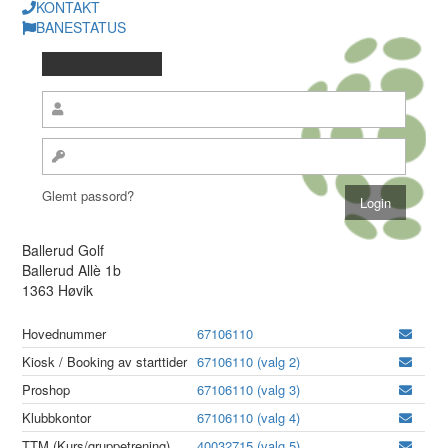
KONTAKT
BANESTATUS
Glemt passord?
Ballerud Golf
Ballerud Allè 1b
1363 Høvik
Hovednummer
67106110
Kiosk / Booking av starttider
67106110 (valg 2)
Proshop
67106110 (valg 3)
Klubbkontor
67106110 (valg 4)
TTM (Kurs/gruppetrening)
40032715 (valg 5)