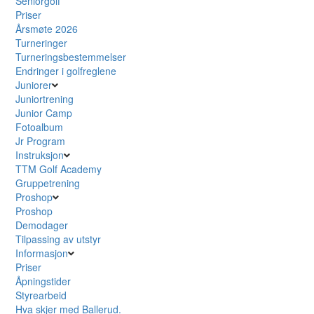
Seniorgolf
Priser
Årsmøte 2026
Turneringer
Turneringsbestemmelser
Endringer i golfreglene
Juniorer
Juniortrening
Junior Camp
Fotoalbum
Jr Program
Instruksjon
TTM Golf Academy
Gruppetrening
Proshop
Proshop
Demodager
Tilpassing av utstyr
Informasjon
Priser
Åpningstider
Styrearbeid
Hva skjer med Ballerud.