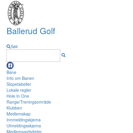
Ballerud Golf
Søk
Bane
Info om Banen
Slopetabeller
Lokale regler
Hole In One
Range/Treningsområde
Klubben
Medlemskap
Innmeldingskjema
Utmeldingsskjema
Medlemsavtiviteter