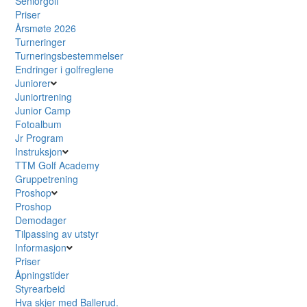
Seniorgolf
Priser
Årsmøte 2026
Turneringer
Turneringsbestemmelser
Endringer i golfreglene
Juniorer
Juniortrening
Junior Camp
Fotoalbum
Jr Program
Instruksjon
TTM Golf Academy
Gruppetrening
Proshop
Proshop
Demodager
Tilpassing av utstyr
Informasjon
Priser
Åpningstider
Styrearbeid
Hva skjer med Ballerud.