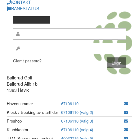
KONTAKT
BANESTATUS
Glemt passord?
Ballerud Golf
Ballerud Allè 1b
1363 Høvik
Hovednummer
67106110
Kiosk / Booking av starttider
67106110 (valg 2)
Proshop
67106110 (valg 3)
Klubbkontor
67106110 (valg 4)
TTM (Kurs/gruppetrening)
40032715 (valg 5)