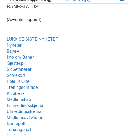
BANESTATUS
(Avventer rapport)
LUKK
SE SISTE NYHETER
Nyheter
Bane
Info om Banen
Gjestespill
Slopetabeller
Scorekort
Hole In One
Treningsområde
Klubben
Medlemskap
Innmeldingsskjema
Utmeldingsskjema
Medlemsavtiviteter
Damegolf
Torsdagsgolf