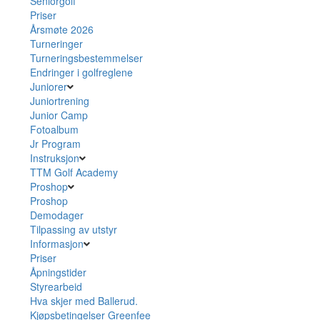
Seniorgolf
Priser
Årsmøte 2026
Turneringer
Turneringsbestemmelser
Endringer i golfreglene
Juniorer
Juniortrening
Junior Camp
Fotoalbum
Jr Program
Instruksjon
TTM Golf Academy
Proshop
Proshop
Demodager
Tilpassing av utstyr
Informasjon
Priser
Åpningstider
Styrearbeid
Hva skjer med Ballerud.
Kjøpsbetingelser Greenfee