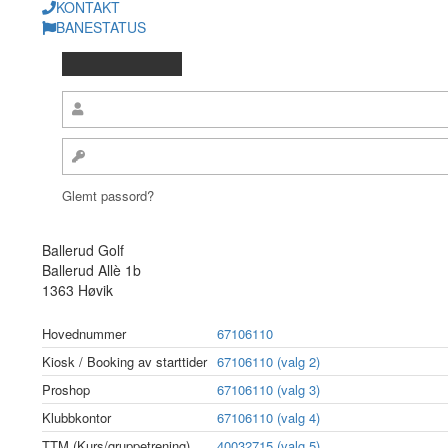
KONTAKT
BANESTATUS
Glemt passord?
Ballerud Golf
Ballerud Allè 1b
1363 Høvik
Hovednummer
67106110
Kiosk / Booking av starttider
67106110 (valg 2)
Proshop
67106110 (valg 3)
Klubbkontor
67106110 (valg 4)
TTM (Kurs/gruppetrening)
40032715 (valg 5)