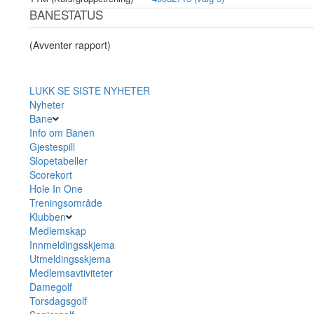
BANESTATUS
(Avventer rapport)
LUKK
SE SISTE NYHETER
Nyheter
Bane
Info om Banen
Gjestespill
Slopetabeller
Scorekort
Hole In One
Treningsområde
Klubben
Medlemskap
Innmeldingsskjema
Utmeldingsskjema
Medlemsavtiviteter
Damegolf
Torsdagsgolf