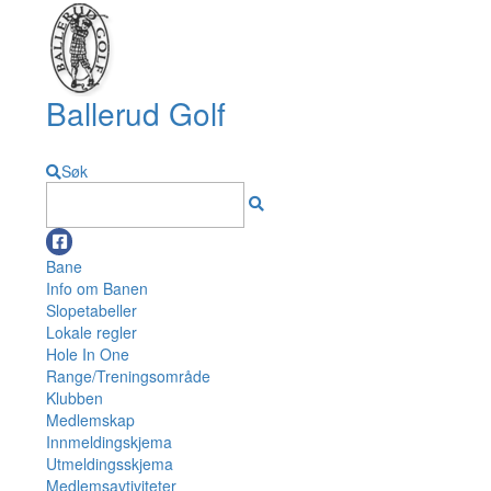
Ballerud Golf
Søk
Bane
Info om Banen
Slopetabeller
Lokale regler
Hole In One
Range/Treningsområde
Klubben
Medlemskap
Innmeldingskjema
Utmeldingsskjema
Medlemsavtiviteter