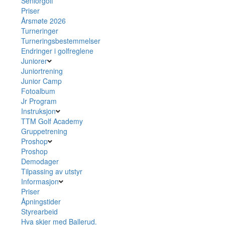
Seniorgolf
Priser
Årsmøte 2026
Turneringer
Turneringsbestemmelser
Endringer i golfreglene
Juniorer
Juniortrening
Junior Camp
Fotoalbum
Jr Program
Instruksjon
TTM Golf Academy
Gruppetrening
Proshop
Proshop
Demodager
Tilpassing av utstyr
Informasjon
Priser
Åpningstider
Styrearbeid
Hva skjer med Ballerud.