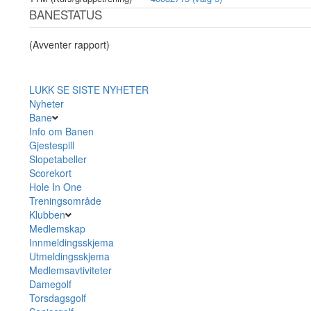
BANESTATUS
(Avventer rapport)
LUKK
SE SISTE NYHETER
Nyheter
Bane
Info om Banen
Gjestespill
Slopetabeller
Scorekort
Hole In One
Treningsområde
Klubben
Medlemskap
Innmeldingsskjema
Utmeldingsskjema
Medlemsavtiviteter
Damegolf
Torsdagsgolf