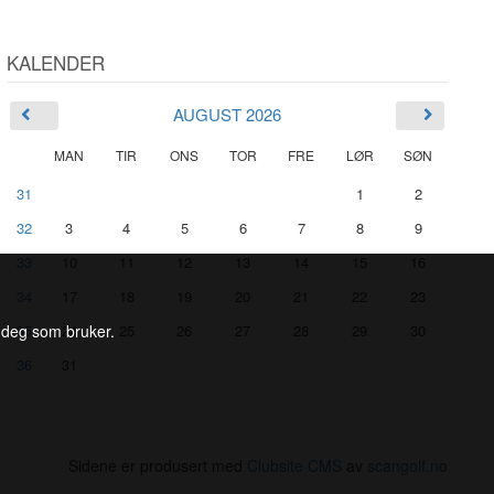
KALENDER
AUGUST 2026
MAN
TIR
ONS
TOR
FRE
LØR
SØN
31
1
2
32
3
4
5
6
7
8
9
33
10
11
12
13
14
15
16
34
17
18
19
20
21
22
23
l deg som bruker.
35
24
25
26
27
28
29
30
36
31
Sidene er produsert med
Clubsite CMS
av
scangolf.no