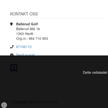
KONTAKT OSS
Ballerud Golf
Ballerud Allè 1b
1363 Høvik
Org.nr.: 964 710 953
67106110
Send e-post
Dette nettstedet
© Copyright 2026
Ballerud Golf