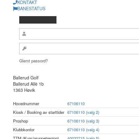
KONTAKT
BANESTATUS
Glemt passord?
Ballerud Golf
Ballerud Allè 1b
1363 Høvik
Hovednummer
67106110
Kiosk / Booking av starttider
67106110 (valg 2)
Proshop
67106110 (valg 3)
Klubbkontor
67106110 (valg 4)
TTM (Kurs/gruppetrening)
40032715 (valg 5)