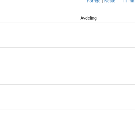
Forrige
|
Neste
Til m
Avdeling