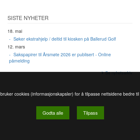
SISTE NYHETER
18. mai
Søker ekstrahjelp / deltid til kiosken på Ballerud Golf
12. mars
Sakspapirer til Årsmøte 2026 er publisert - Online
påmelding
Se nyhetsarkiv
 bruker cookies (informasjonskapsler) for å tilpasse nettsidene bedre ti
Godta alle
Tilpass