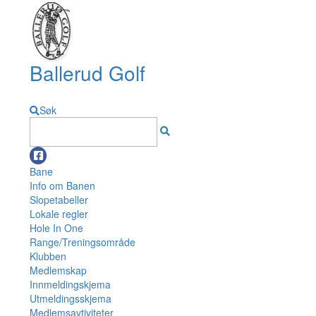
Ballerud Golf
Søk
Bane
Info om Banen
Slopetabeller
Lokale regler
Hole In One
Range/Treningsområde
Klubben
Medlemskap
Innmeldingskjema
Utmeldingsskjema
Medlemsavtiviteter