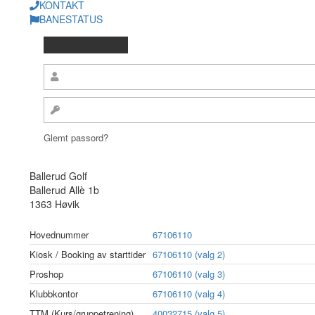
KONTAKT
BANESTATUS
Glemt passord?
Ballerud Golf
Ballerud Allè 1b
1363 Høvik
Hovednummer
67106110
Kiosk / Booking av starttider
67106110 (valg 2)
Proshop
67106110 (valg 3)
Klubbkontor
67106110 (valg 4)
TTM (Kurs/gruppetrening)
40032715 (valg 5)