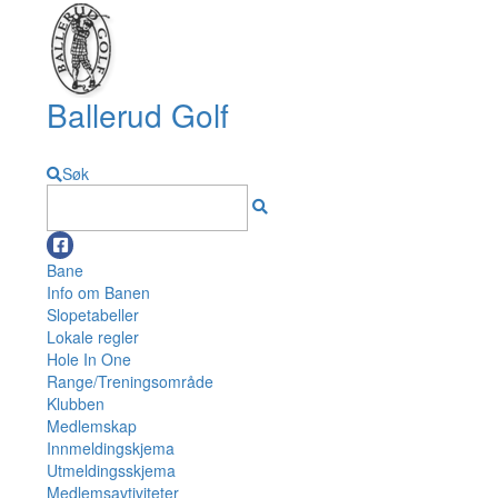
Ballerud Golf
Søk
Bane
Info om Banen
Slopetabeller
Lokale regler
Hole In One
Range/Treningsområde
Klubben
Medlemskap
Innmeldingskjema
Utmeldingsskjema
Medlemsavtiviteter