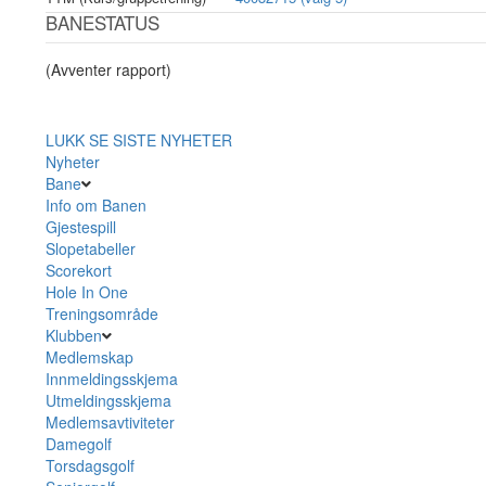
BANESTATUS
(Avventer rapport)
LUKK
SE SISTE NYHETER
Nyheter
Bane
Info om Banen
Gjestespill
Slopetabeller
Scorekort
Hole In One
Treningsområde
Klubben
Medlemskap
Innmeldingsskjema
Utmeldingsskjema
Medlemsavtiviteter
Damegolf
Torsdagsgolf