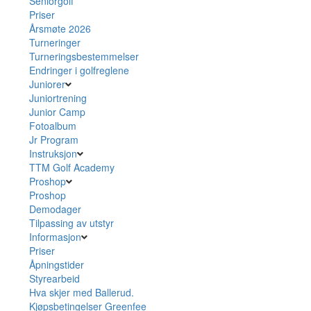
Seniorgolf
Priser
Årsmøte 2026
Turneringer
Turneringsbestemmelser
Endringer i golfreglene
Juniorer
Juniortrening
Junior Camp
Fotoalbum
Jr Program
Instruksjon
TTM Golf Academy
Proshop
Proshop
Demodager
Tilpassing av utstyr
Informasjon
Priser
Åpningstider
Styrearbeid
Hva skjer med Ballerud.
Kjøpsbetingelser Greenfee