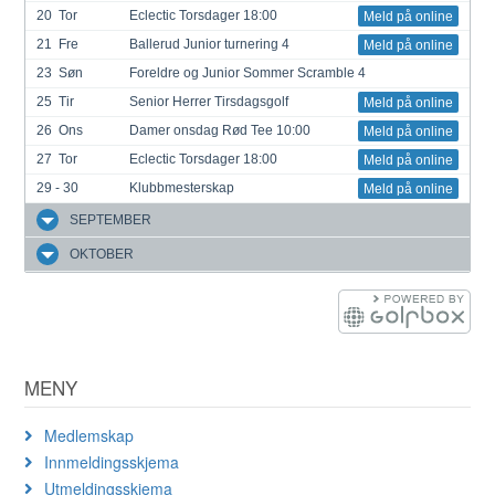
20
Tor
Eclectic Torsdager 18:00
Meld på online
21
Fre
Ballerud Junior turnering 4
Meld på online
23
Søn
Foreldre og Junior Sommer Scramble 4
25
Tir
Senior Herrer Tirsdagsgolf
Meld på online
26
Ons
Damer onsdag Rød Tee 10:00
Meld på online
27
Tor
Eclectic Torsdager 18:00
Meld på online
29 - 30
Klubbmesterskap
Meld på online
SEPTEMBER
OKTOBER
MENY
Medlemskap
Innmeldingsskjema
Utmeldingsskjema