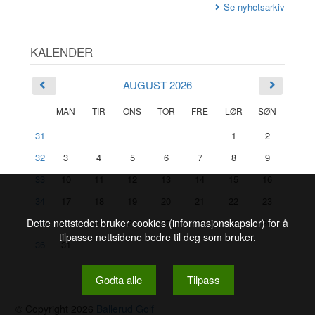
Se nyhetsarkiv
KALENDER
AUGUST 2026
MAN
TIR
ONS
TOR
FRE
LØR
SØN
31
1
2
32
3
4
5
6
7
8
9
33
10
11
12
13
14
15
16
34
17
18
19
20
21
22
23
Dette nettstedet bruker cookies (informasjonskapsler) for å
35
24
25
26
27
28
29
30
tilpasse nettsidene bedre til deg som bruker.
36
31
Godta alle
Tilpass
© Copyright 2026
Ballerud Golf