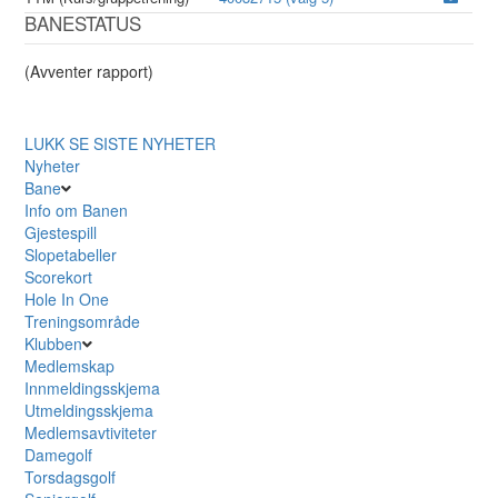
BANESTATUS
(Avventer rapport)
LUKK
SE SISTE NYHETER
Nyheter
Bane
Info om Banen
Gjestespill
Slopetabeller
Scorekort
Hole In One
Treningsområde
Klubben
Medlemskap
Innmeldingsskjema
Utmeldingsskjema
Medlemsavtiviteter
Damegolf
Torsdagsgolf