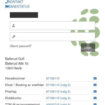
KONTAKT
BANESTATUS
Glemt passord?
Ballerud Golf
Ballerud Allè 1b
1363 Høvik
Hovednummer
67106110
Kiosk / Booking av starttider
67106110 (valg 2)
Proshop
67106110 (valg 3)
Klubbkontor
67106110 (valg 4)
TTM (Kurs/gruppetrening)
40032715 (valg 5)