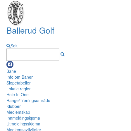
Ballerud Golf
Søk
Bane
Info om Banen
Slopetabeller
Lokale regler
Hole In One
Range/Treningsområde
Klubben
Medlemskap
Innmeldingskjema
Utmeldingsskjema
Medlemsavtiviteter