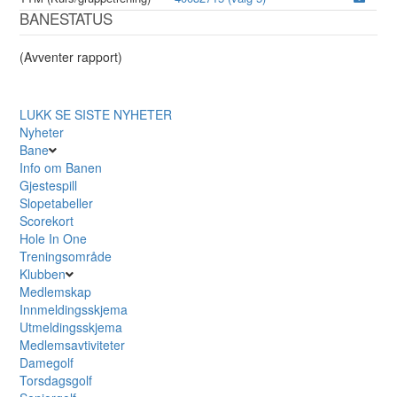
BANESTATUS
(Avventer rapport)
LUKK
SE SISTE NYHETER
Nyheter
Bane
Info om Banen
Gjestespill
Slopetabeller
Scorekort
Hole In One
Treningsområde
Klubben
Medlemskap
Innmeldingsskjema
Utmeldingsskjema
Medlemsavtiviteter
Damegolf
Torsdagsgolf