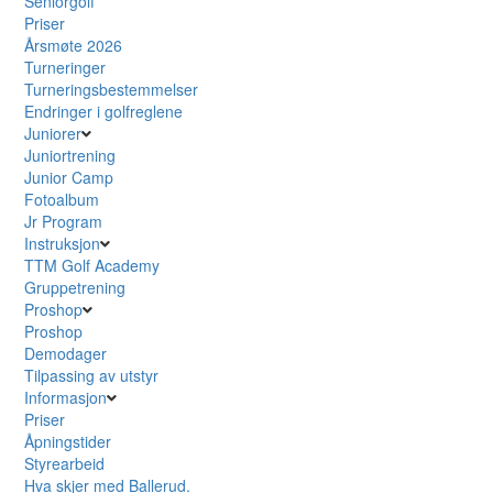
Seniorgolf
Priser
Årsmøte 2026
Turneringer
Turneringsbestemmelser
Endringer i golfreglene
Juniorer
Juniortrening
Junior Camp
Fotoalbum
Jr Program
Instruksjon
TTM Golf Academy
Gruppetrening
Proshop
Proshop
Demodager
Tilpassing av utstyr
Informasjon
Priser
Åpningstider
Styrearbeid
Hva skjer med Ballerud.